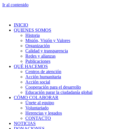
Ir al contenido
INICIO
QUIENES SOMOS
Historia
Misión, Visión y Valores
Organización
Calidad y transparencia
Redes y alianzas
Publicaciones
QUÉ HACEMOS
Centros de atención
Acción humanitaria
Acción social
Cooperación para el desarrollo
Educación parar la ciudadanía global
CÓMO COLABORAR
Únete al equipo
Voluntariado
Herencias y legados
CONTACTO
NOTICIAS
DONACIONES