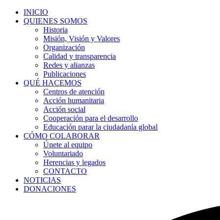
INICIO
QUIENES SOMOS
Historia
Misión, Visión y Valores
Organización
Calidad y transparencia
Redes y alianzas
Publicaciones
QUÉ HACEMOS
Centros de atención
Acción humanitaria
Acción social
Cooperación para el desarrollo
Educación parar la ciudadanía global
CÓMO COLABORAR
Únete al equipo
Voluntariado
Herencias y legados
CONTACTO
NOTICIAS
DONACIONES