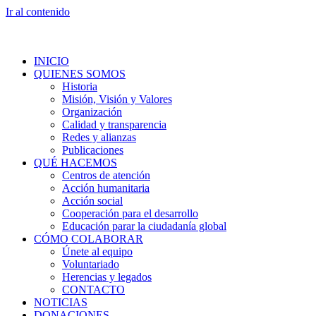
Ir al contenido
INICIO
QUIENES SOMOS
Historia
Misión, Visión y Valores
Organización
Calidad y transparencia
Redes y alianzas
Publicaciones
QUÉ HACEMOS
Centros de atención
Acción humanitaria
Acción social
Cooperación para el desarrollo
Educación parar la ciudadanía global
CÓMO COLABORAR
Únete al equipo
Voluntariado
Herencias y legados
CONTACTO
NOTICIAS
DONACIONES