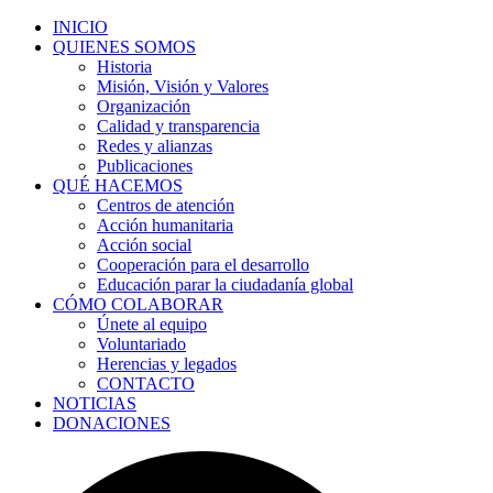
INICIO
QUIENES SOMOS
Historia
Misión, Visión y Valores
Organización
Calidad y transparencia
Redes y alianzas
Publicaciones
QUÉ HACEMOS
Centros de atención
Acción humanitaria
Acción social
Cooperación para el desarrollo
Educación parar la ciudadanía global
CÓMO COLABORAR
Únete al equipo
Voluntariado
Herencias y legados
CONTACTO
NOTICIAS
DONACIONES