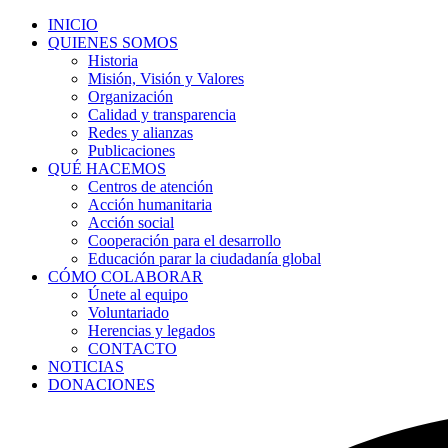
INICIO
QUIENES SOMOS
Historia
Misión, Visión y Valores
Organización
Calidad y transparencia
Redes y alianzas
Publicaciones
QUÉ HACEMOS
Centros de atención
Acción humanitaria
Acción social
Cooperación para el desarrollo
Educación parar la ciudadanía global
CÓMO COLABORAR
Únete al equipo
Voluntariado
Herencias y legados
CONTACTO
NOTICIAS
DONACIONES