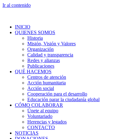
Ir al contenido
INICIO
QUIENES SOMOS
Historia
Misión, Visión y Valores
Organización
Calidad y transparencia
Redes y alianzas
Publicaciones
QUÉ HACEMOS
Centros de atención
Acción humanitaria
Acción social
Cooperación para el desarrollo
Educación parar la ciudadanía global
CÓMO COLABORAR
Únete al equipo
Voluntariado
Herencias y legados
CONTACTO
NOTICIAS
DONACIONES