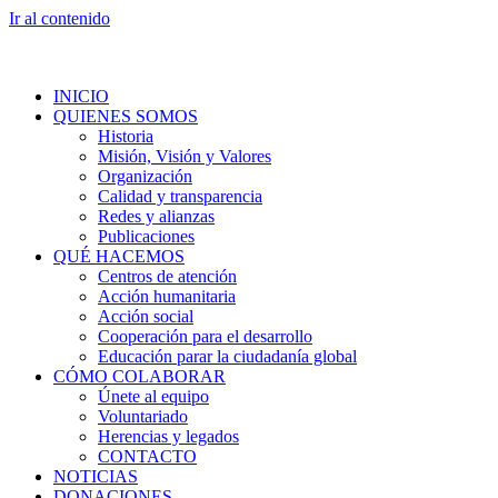
Ir al contenido
INICIO
QUIENES SOMOS
Historia
Misión, Visión y Valores
Organización
Calidad y transparencia
Redes y alianzas
Publicaciones
QUÉ HACEMOS
Centros de atención
Acción humanitaria
Acción social
Cooperación para el desarrollo
Educación parar la ciudadanía global
CÓMO COLABORAR
Únete al equipo
Voluntariado
Herencias y legados
CONTACTO
NOTICIAS
DONACIONES