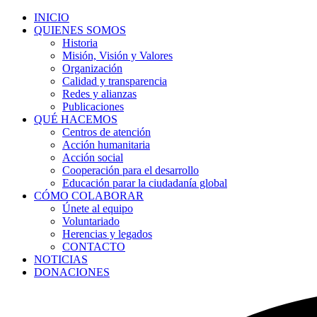
INICIO
QUIENES SOMOS
Historia
Misión, Visión y Valores
Organización
Calidad y transparencia
Redes y alianzas
Publicaciones
QUÉ HACEMOS
Centros de atención
Acción humanitaria
Acción social
Cooperación para el desarrollo
Educación parar la ciudadanía global
CÓMO COLABORAR
Únete al equipo
Voluntariado
Herencias y legados
CONTACTO
NOTICIAS
DONACIONES