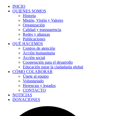
INICIO
QUIENES SOMOS
Historia
Misión, Visión y Valores
Organización
Calidad y transparencia
Redes y alianzas
Publicaciones
QUÉ HACEMOS
Centros de atención
Acción humanitaria
Acción social
Cooperación para el desarrollo
Educación parar la ciudadanía global
CÓMO COLABORAR
Únete al equipo
Voluntariado
Herencias y legados
CONTACTO
NOTICIAS
DONACIONES