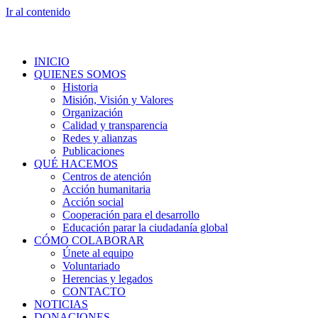
Ir al contenido
INICIO
QUIENES SOMOS
Historia
Misión, Visión y Valores
Organización
Calidad y transparencia
Redes y alianzas
Publicaciones
QUÉ HACEMOS
Centros de atención
Acción humanitaria
Acción social
Cooperación para el desarrollo
Educación parar la ciudadanía global
CÓMO COLABORAR
Únete al equipo
Voluntariado
Herencias y legados
CONTACTO
NOTICIAS
DONACIONES