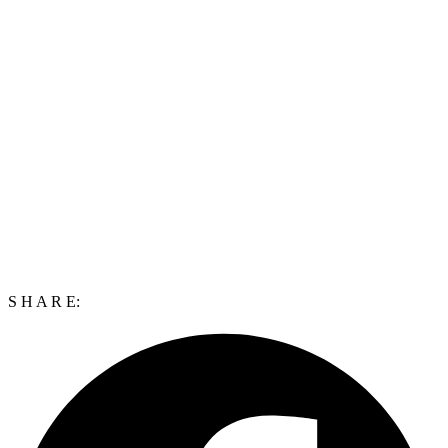
S H A R E: