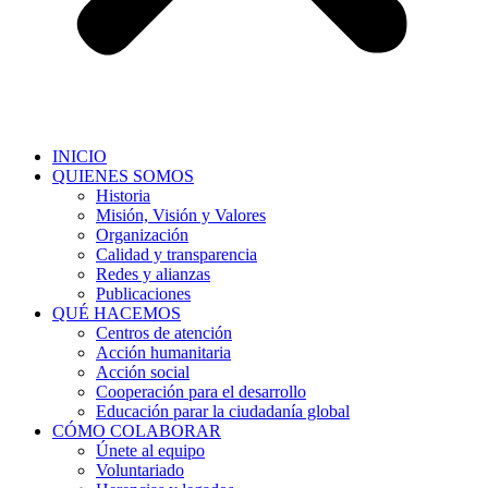
INICIO
QUIENES SOMOS
Historia
Misión, Visión y Valores
Organización
Calidad y transparencia
Redes y alianzas
Publicaciones
QUÉ HACEMOS
Centros de atención
Acción humanitaria
Acción social
Cooperación para el desarrollo
Educación parar la ciudadanía global
CÓMO COLABORAR
Únete al equipo
Voluntariado