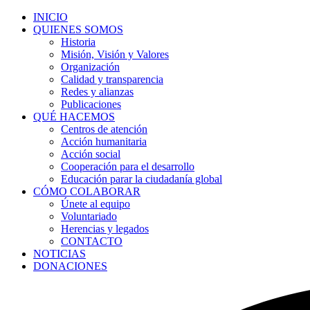
INICIO
QUIENES SOMOS
Historia
Misión, Visión y Valores
Organización
Calidad y transparencia
Redes y alianzas
Publicaciones
QUÉ HACEMOS
Centros de atención
Acción humanitaria
Acción social
Cooperación para el desarrollo
Educación parar la ciudadanía global
CÓMO COLABORAR
Únete al equipo
Voluntariado
Herencias y legados
CONTACTO
NOTICIAS
DONACIONES