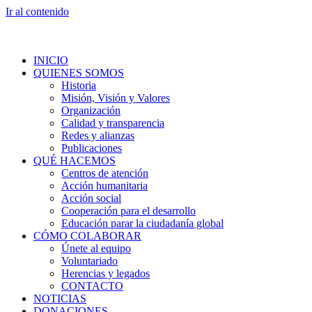
Ir al contenido
INICIO
QUIENES SOMOS
Historia
Misión, Visión y Valores
Organización
Calidad y transparencia
Redes y alianzas
Publicaciones
QUÉ HACEMOS
Centros de atención
Acción humanitaria
Acción social
Cooperación para el desarrollo
Educación parar la ciudadanía global
CÓMO COLABORAR
Únete al equipo
Voluntariado
Herencias y legados
CONTACTO
NOTICIAS
DONACIONES