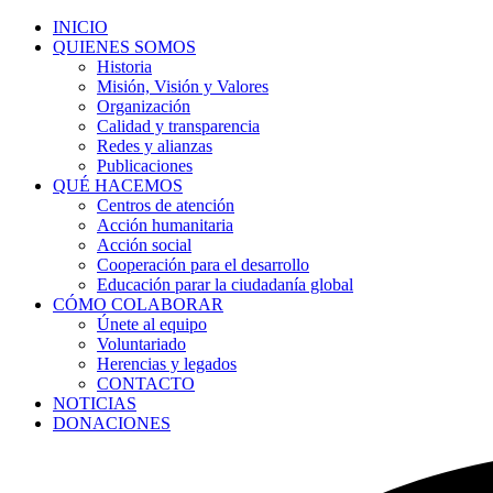
INICIO
QUIENES SOMOS
Historia
Misión, Visión y Valores
Organización
Calidad y transparencia
Redes y alianzas
Publicaciones
QUÉ HACEMOS
Centros de atención
Acción humanitaria
Acción social
Cooperación para el desarrollo
Educación parar la ciudadanía global
CÓMO COLABORAR
Únete al equipo
Voluntariado
Herencias y legados
CONTACTO
NOTICIAS
DONACIONES