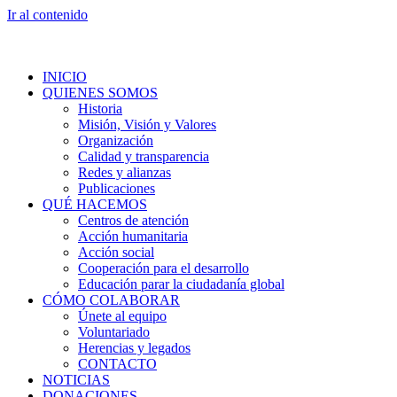
Ir al contenido
INICIO
QUIENES SOMOS
Historia
Misión, Visión y Valores
Organización
Calidad y transparencia
Redes y alianzas
Publicaciones
QUÉ HACEMOS
Centros de atención
Acción humanitaria
Acción social
Cooperación para el desarrollo
Educación parar la ciudadanía global
CÓMO COLABORAR
Únete al equipo
Voluntariado
Herencias y legados
CONTACTO
NOTICIAS
DONACIONES