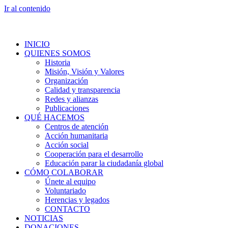
Ir al contenido
INICIO
QUIENES SOMOS
Historia
Misión, Visión y Valores
Organización
Calidad y transparencia
Redes y alianzas
Publicaciones
QUÉ HACEMOS
Centros de atención
Acción humanitaria
Acción social
Cooperación para el desarrollo
Educación parar la ciudadanía global
CÓMO COLABORAR
Únete al equipo
Voluntariado
Herencias y legados
CONTACTO
NOTICIAS
DONACIONES