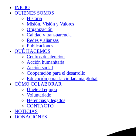
INICIO
QUIENES SOMOS
Historia
Misión, Visión y Valores
Organización
Calidad y transparencia
Redes y alianzas
Publicaciones
QUÉ HACEMOS
Centros de atención
Acción humanitaria
Acción social
Cooperación para el desarrollo
Educación parar la ciudadanía global
CÓMO COLABORAR
Únete al equipo
Voluntariado
Herencias y legados
CONTACTO
NOTICIAS
DONACIONES