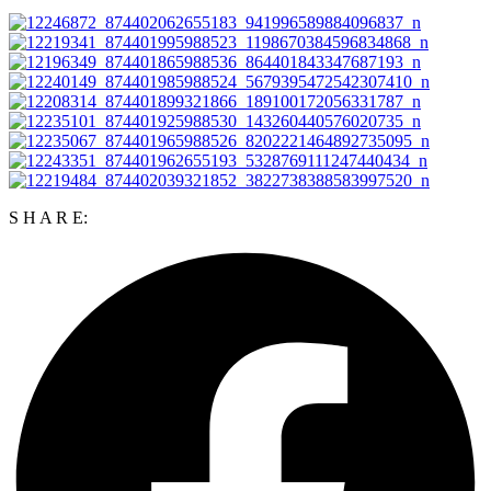
S H A R E: