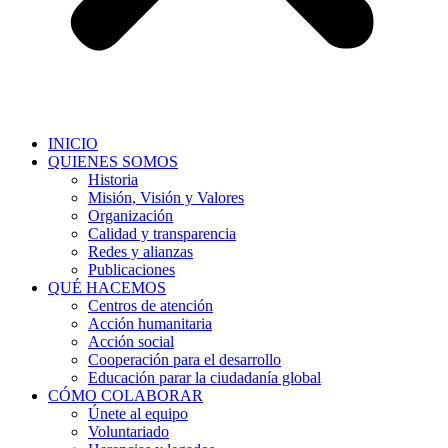
INICIO
QUIENES SOMOS
Historia
Misión, Visión y Valores
Organización
Calidad y transparencia
Redes y alianzas
Publicaciones
QUÉ HACEMOS
Centros de atención
Acción humanitaria
Acción social
Cooperación para el desarrollo
Educación parar la ciudadanía global
CÓMO COLABORAR
Únete al equipo
Voluntariado