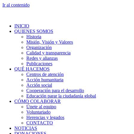
Ir al contenido
INICIO
QUIENES SOMOS
Historia
Misión, Visión y Valores
Organización
Calidad y transparencia
Redes y alianzas
Publicaciones
QUÉ HACEMOS
Centros de atención
Acción humanitaria
Acción social
Cooperación para el desarrollo
Educación parar la ciudadanía global
CÓMO COLABORAR
Únete al equipo
Voluntariado
Herencias y legados
CONTACTO
NOTICIAS
DONACIONES