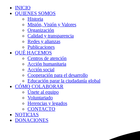
INICIO
QUIENES SOMOS
Historia
Misión, Visión y Valores
Organización
Calidad y transparencia
Redes y alianzas
Publicaciones
QUÉ HACEMOS
Centros de atención
Acción humanitaria
Acción social
Cooperación para el desarrollo
Educación parar la ciudadanía global
CÓMO COLABORAR
Únete al equipo
Voluntariado
Herencias y legados
CONTACTO
NOTICIAS
DONACIONES